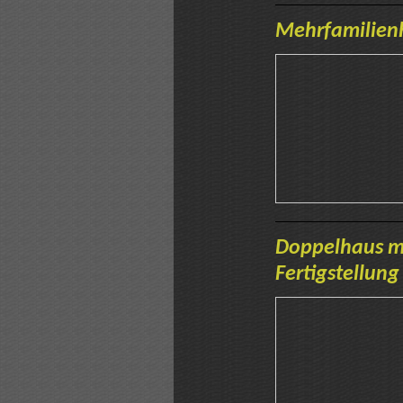
Mehrfamilienh
Doppelhaus m
Fertigstellung