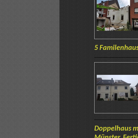
5 Familenhaus
Doppelhaus mi
Münster. Ferti