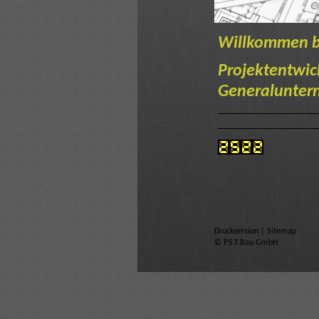
Willkommen be
Projektentwic
Generalunter
Druckversion
|
Sitemap
© P.S.T.Bau GmbH