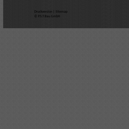
Druckversion
|
Sitemap
© P.S.T.Bau GmbH