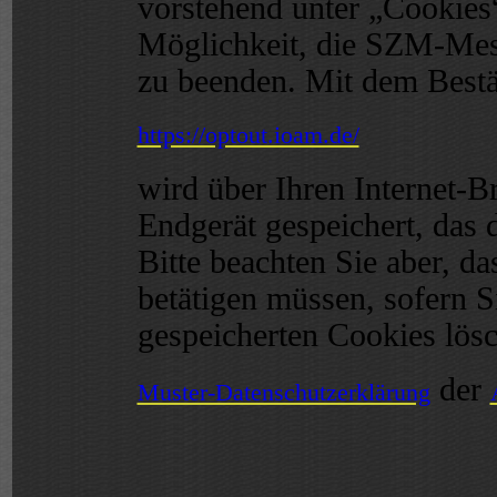
vorstehend unter „Cookies
Möglichkeit, die SZM-Mes
zu beenden. Mit dem Bestä
https://optout.ioam.de/
wird über Ihren Internet-
Endgerät gespeichert, das 
Bitte beachten Sie aber, d
betätigen müssen, sofern S
gespeicherten Cookies lös
der
Muster-Datenschutzerklärung