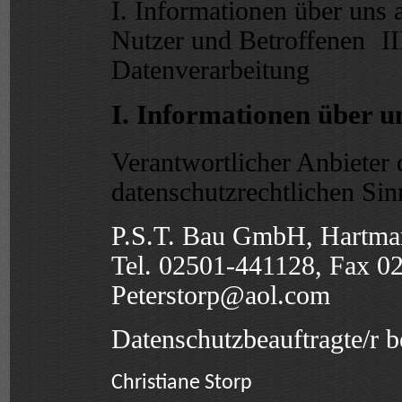
I. Informationen über uns 
Nutzer und Betroffenen II
Datenverarbeitung
I. Informationen über u
Verantwortlicher Anbieter d
datenschutzrechtlichen Sinn
P.S.T. Bau GmbH, Hartma
Tel. 02501-441128, Fax 0
Peterstorp@aol.com
Datenschutzbeauftragte/r b
Christiane Storp